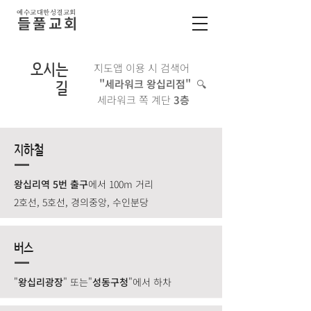
예수교대한성결교회
​들풀교회
오시는
지도앱 이용 시 검색어
"세라워크 왕십리점" 🔍
​길
세라워크 쪽 계단
​3층
지하철
왕십리역 5번 출구
에서 100m 거리
2호선, 5호선, 경의중앙, 수인분당
버스
"
왕십리광장
" 또는"
성동구청
"에서 하차